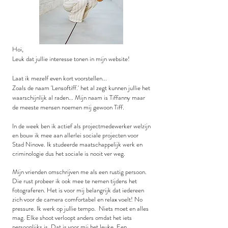
Hoi,
Leuk dat jullie interesse tonen in mijn website!
Laat ik mezelf even kort voorstellen...
Zoals de naam 'Lensoftiff.' het al zegt kunnen jullie het
waarschijnlijk al raden... Mijn naam is Tiffanny maar
de meeste mensen noemen mij gewoon Tiff.
In de week ben ik actief als projectmedewerker welzijn
en bouw ik mee aan allerlei sociale projecten voor
Stad Ninove. Ik studeerde maatschappelijk werk en
criminologie dus het sociale is nooit ver weg.
Mijn vrienden omschrijven me als een rustig persoon.
Die rust probeer ik ook mee te nemen tijdens het
fotograferen. Het is voor mij belangrijk dat iedereen
zich voor de camera comfortabel en relax voelt! No
pressure. Ik werk op jullie tempo. Niets moet en alles
mag. Elke shoot verloopt anders omdat het iets
persoonlijks is. Dat is voor mij het leuke. Een