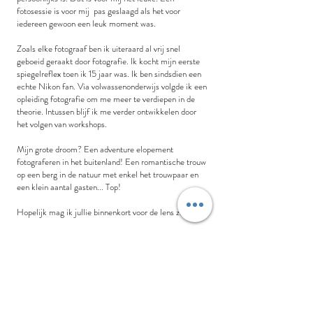
fotosessie is voor mij pas geslaagd als het voor
iedereen gewoon een leuk moment was.
Zoals elke fotograaf ben ik uiteraard al vrij snel
geboeid geraakt door fotografie. Ik kocht mijn eerste
spiegelreflex toen ik 15 jaar was. Ik ben sindsdien een
echte Nikon fan. Via volwassenonderwijs volgde ik een
opleiding fotografie om me meer te verdiepen in de
theorie. Intussen blijf ik me verder ontwikkelen door
het volgen van workshops.
Mijn grote droom? Een adventure elopement
fotograferen in het buitenland! Een romantische trouw
op een berg in de natuur met enkel het trouwpaar en
een klein aantal gasten... Top!
Hopelijk mag ik jullie binnenkort voor de lens zien?
Liefs,
Tiff.